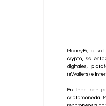
MoneyFi, la sof
crypto, se enfo
digitales, plata
(eWallets) e inte
En línea con po
criptomoneda M
recompensa para