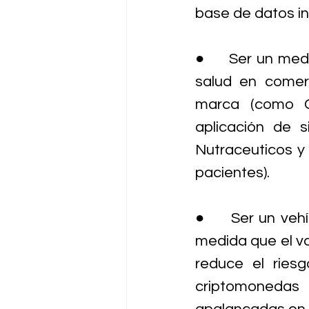
base de datos in
●     Ser un med
salud en comer
marca (como C
aplicación de 
Nutraceuticos y
pacientes).
●     Ser un veh
medida que el va
reduce el riesg
criptomonedas 