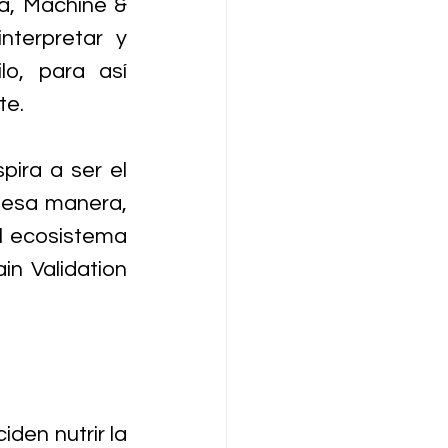
ta, Machine & 
nterpretar y 
o, para así 
te.
ira a ser el 
 esa manera, 
l ecosistema 
in Validation 
den nutrir la 