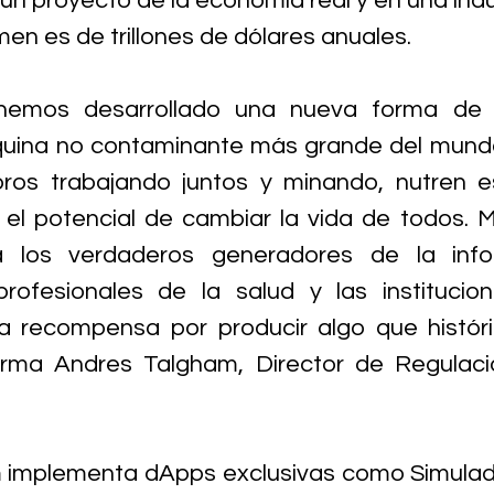
n proyecto de la economía real y en una indust
men es de trillones de dólares anuales.
emos desarrollado una nueva forma de mi
quina no contaminante más grande del mundo,
ros trabajando juntos y minando, nutren e
 el potencial de cambiar la vida de todos. 
a los verdaderos generadores de la infor
profesionales de la salud y las institucio
a recompensa por producir algo que históri
irma Andres Talgham, Director de Regulació
implementa dApps exclusivas como Simulador