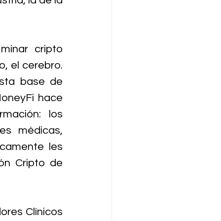
ria, la de la 
nar cripto 
 el cerebro. 
sta base de 
MoneyFi hace 
mación: los 
nes médicas, 
camente les 
n Cripto de 
es Clínicos 