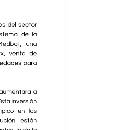
s del sector 
stema de la 
edbot, una 
x, venta de 
edades para 
 aumentará a 
ta inversión 
ípico en las 
ución están 