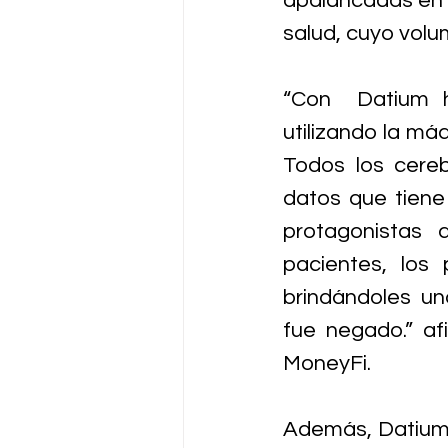
apalancadas en u
salud, cuyo volu
“Con  Datium h
utilizando la má
Todos los cereb
datos que tiene
protagonistas 
pacientes, los 
brindándoles un
fue negado.” af
MoneyFi.
Además, Datium 