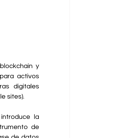
blockchain y 
para activos 
as digitales 
e sites).
ntroduce la 
trumento de 
ase de datos 