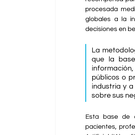
procesada medi
globales a la i
decisiones en be
La metodolo
que la base
información, 
públicos o pr
industria y 
sobre sus neg
Esta base de d
pacientes, profes