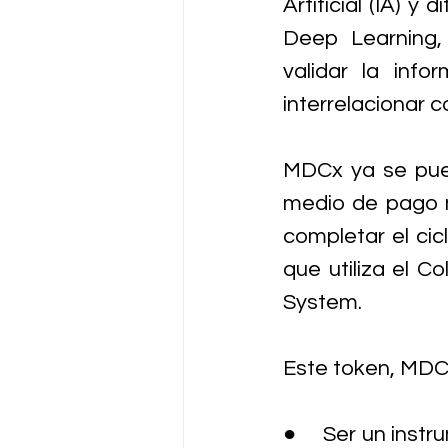
Artificial (IA) 
Deep Learning, 
validar la info
interrelacionar 
MDCx ya se pued
medio de pago m
completar el cic
que utiliza el C
System.
Este token, MDC
●     Ser un ins