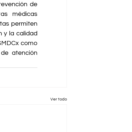
evención de 
as médicas 
tas permiten 
y la calidad 
n $MDCx como 
de atención 
Ver todo