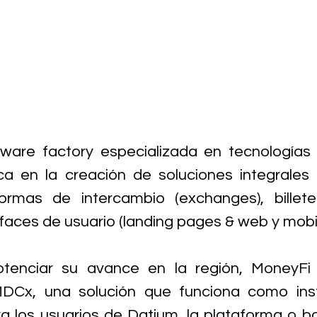
tware factory especializada en tecnologías 
ca en la creación de soluciones integrales 
formas de intercambio (exchanges), billeter
rfaces de usuario (landing pages & web y mobil
tenciar su avance en la región, MoneyFi i
DCx, una solución que funciona como ins
 los usuarios de Datium, la plataforma o b