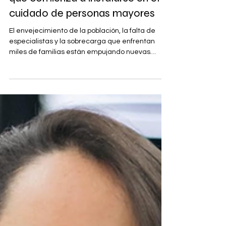
El uso de inteligencia artificial
que comienza a instalarse en el
cuidado de personas mayores
El envejecimiento de la población, la falta de
especialistas y la sobrecarga que enfrentan
miles de familias están empujando nuevas
formas de cuidado domiciliario en Chile. En
medio de ese escenario -y mientras el país
comienza a debatir cómo enfrentar los cuidados
de largo plazo tras la reciente promulgación de
la Ley Integral de Personas Mayores-, algunas
soluciones ya comenzaron a incorporar
inteligencia artificial para detectar señales de
alerta antes de que una situación