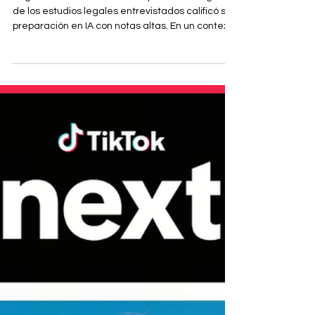
único país que no supera el 30%
de adopción de la IA en las áreas
legales
Según el General Counsel Report 2025 ninguno
de los estudios legales entrevistados calificó su
preparación en IA con notas altas. En un contexto
histórico en el que la inteligencia artificial (IA)
está transformando industrias enteras, nuevos
estudios señalan que la mayoría de las áreas
legales a nivel global aún no está
adecuadamente preparada para enfrentar los
desafíos, riesgos y oportunidades que plantea
esta tecnología. Según un estudio reciente, Chile
muestra un rezag