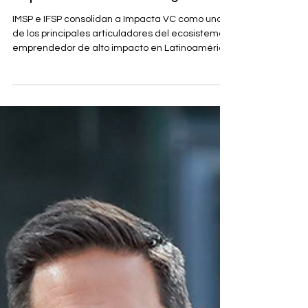
founders de toda Latinoamérica
participaron en los programas de
Impacta VC durante 2025
IMSP e IFSP consolidan a Impacta VC como uno
de los principales articuladores del ecosistema
emprendedor de alto impacto en Latinoamérica.
Veintitrés startups latinoamericanas fueron
partícipes de la segunda versión del programa
de internacionalización Impacta Miami Soft
Landing Program 2025 (#IMSP25), lo que marcó el
punto cúlmine de un exitoso 2025 para la firma
de venture capital de impacto social y
medioambiental Impacta VC . Este año marcó la
consolidación y expansión d