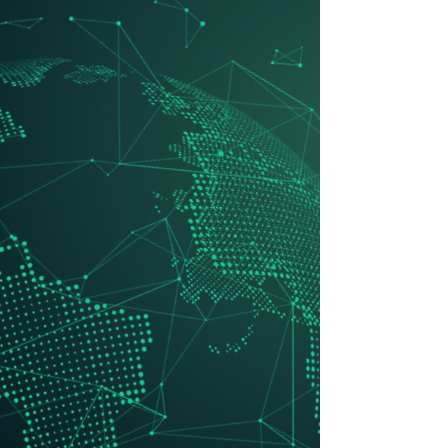
turismo inteligente en España.
La nueva versión de su aplicación móvil y su
plataforma de turismo inteligente, se trata de un
ecosistema tecnológico que integra datos en
tiempo real, accesibilidad y digitalización
territorial para transformar la manera en que los
destinos gestionan el turismo y en que los
viajeros toman decisiones. Real Travel , la
compañía chilena líder en soluciones
tecnológicas para la gestión turística y la
experiencia del viajero, presentó esta semana
en Madrid, la nueva versión de su