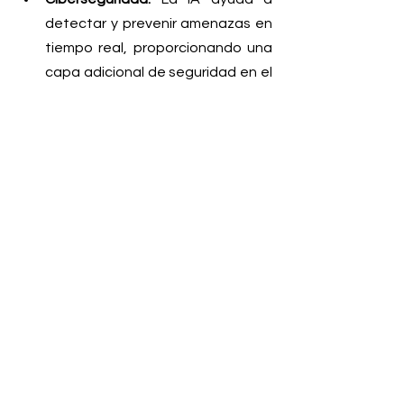
detectar y prevenir amenazas en 
tiempo real, proporcionando una 
capa adicional de seguridad en el 
mundo digital. 
La IA continúa evolucionando y su 
impacto en diversos sectores es 
innegable. A medida que la 
tecnología avance, se verán aún 
más aplicaciones que 
transformarán la vida diaria. 
Con más de 14 años de expertise, 
Wingsoft es líder en células de trabajo 
online para cualquier tipo de 
desarrollo de software a medida.
https://www.wingsoft.com/