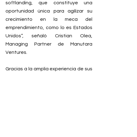
softlanding, que constituye una 
oportunidad única para agilizar su 
crecimiento en la meca del 
emprendimiento, como lo es Estados 
Unidos”, señaló Cristian Olea, 
Managing Partner de Manutara 
Ventures.
Gracias a la amplia experiencia de sus 
socios en el ecosistema 
emprendedor, y a su red global, 
Manutara Ventures hoy cuenta con un 
portafolio de exitosas startups, como 
por ejemplo Xepelin, ETpay y 
OpenCasa: su valorización conjunta 
supera los mil millones de dólares. Con 
esto, el portafolio de Manutara vale 