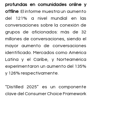
profundas en comunidades online y 
offline
. El informe muestra un aumento 
del 121% a nivel mundial en las 
conversaciones sobre la conexión de 
grupos de aficionados: más de 32 
millones de conversaciones, siendo el 
mayor aumento de conversaciones 
identificado. Mercados como América 
Latina y el Caribe, y Norteamérica 
experimentaron un aumento del 135% 
y 126% respectivamente.
“Distilled 2025” es un componente 
clave del Consumer Choice Framework 
de Diageo, una metodología que 
ayuda a la compañía a profundizar en 
el conocimiento de las motivaciones 
de los consumidores y, en última 
instancia, a dar forma al futuro de la 