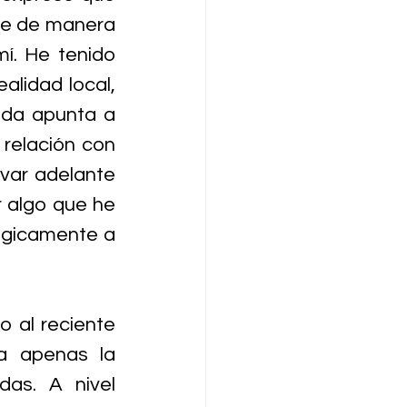
ce de manera 
í. He tenido 
alidad local, 
ada apunta a 
 relación con 
var adelante 
 algo que he 
ógicamente a 
 al reciente 
a apenas la 
as. A nivel 