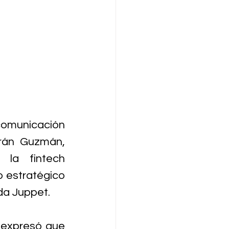
omunicación 
rán Guzmán, 
la fintech 
 estratégico 
da Juppet.
 expresó que 