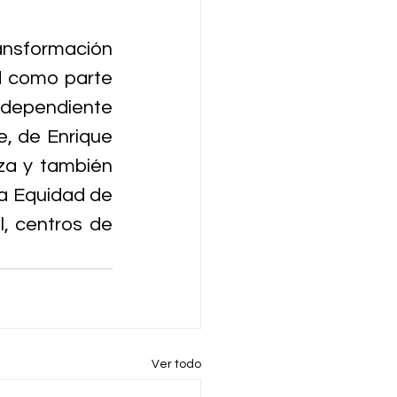
nsformación 
d como parte 
dependiente 
, de Enrique 
za y también 
a Equidad de 
, centros de 
Ver todo