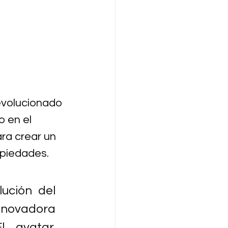
evolucionado 
o en el 
ara crear un 
opiedades.
ución del 
innovadora 
 avatar, 