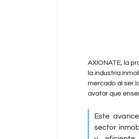
AXIONATE, la pro
la industria inmo
mercado al ser la
avatar que enseñ
Este avance 
sector inmobi
y eficiente