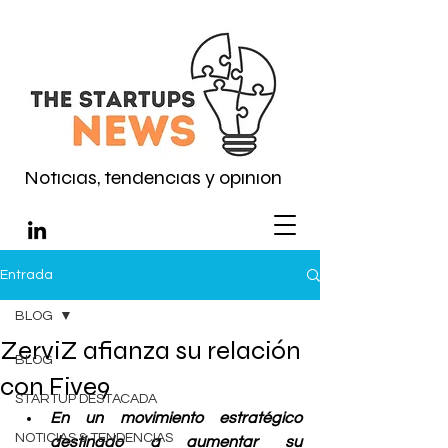
Noticias, tendencias y opinión
Entrada
BLOG
ZerviZ afianza su relación
BLOG
con Five9
STARTUP DESTACADA
En un movimiento estratégico 
NOTICIAS & TENDENCIAS
destinado a aumentar su 