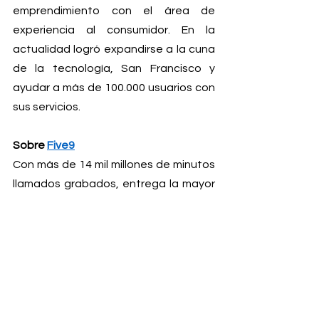
emprendimiento con el área de 
experiencia al consumidor. En la 
actualidad logró expandirse a la cuna 
de la tecnología, San Francisco y 
ayudar a más de 100.000 usuarios con 
sus servicios.
Sobre 
Five9
Con más de 14 mil millones de minutos 
llamados grabados, entrega la mayor 
tecnología en Contact Center desde 
2001. Hace poco quisieron incursionar 
a un nuevo mercado en Chile, 
trayendo una mejora en la experiencia 
de usuario que ZerviZ quiso 
aprovechar. En 2001 comenzó para 
ser líder en la actualidad con la 