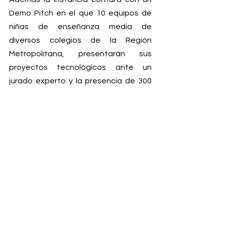
Demo Pitch en el que 10 equipos de 
niñas de enseñanza media de 
diversos colegios de la Región 
Metropolitana, presentarán sus 
proyectos tecnológicos ante un 
jurado experto y la presencia de 300 
escolares con el objetivo de fomentar 
las vocaciones tempranas en ciencia, 
tecnología e innovación.
Algunas de las empresas 
participantes del WOI 2025 son DUOC, 
Mastercard, Indrive, CMPC, Elecmetal, 
Banco Estado, CMPC, La Araucana, 
OTIC de la Cámara chilena de la 
construcción, Southbridge, UDLA, 