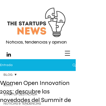
Noticias, tendencias y opinión
Entrada
BLOG
Women Open Innovation
BLOG
2025: descubre las
STARTUP DESTACADA
novedades del Summit de
NOTICIAS & TENDENCIAS