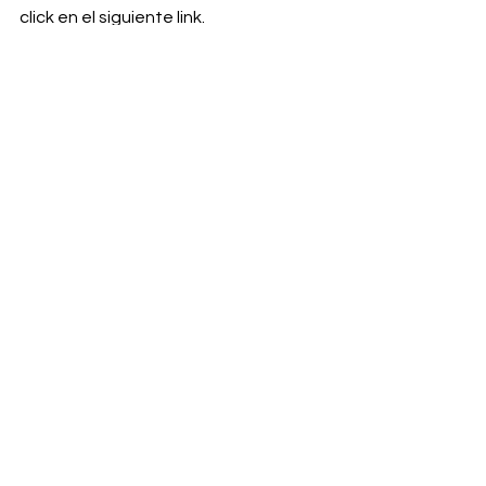
click en el siguiente link. 
Más información en 
www.captahydro.com 
Ver todo
Entradas recientes