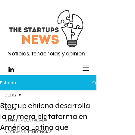
Noticias, tendencias y opinión
Entrada
BLOG
Startup chilena desarrolla
BLOG
la primera plataforma en
STARTUP DESTACADA
América Latina que
NOTICIAS & TENDENCIAS