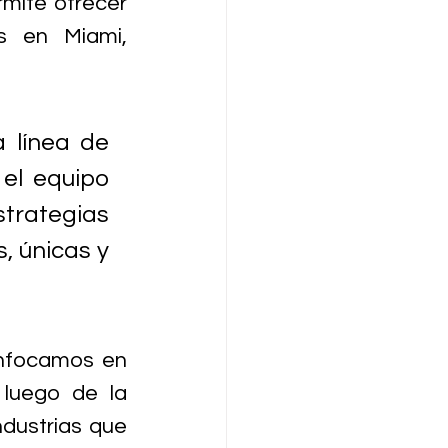
mite ofrecer 
 en Miami, 
 línea de 
l equipo 
trategias 
 únicas y 
nfocamos en 
luego de la 
dustrias que 