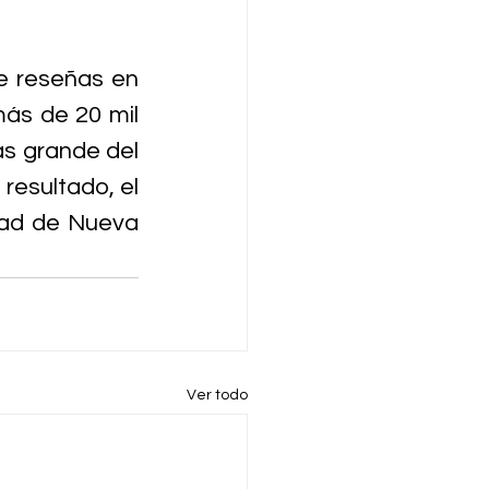
e reseñas en 
ás de 20 mil 
s grande del 
esultado, el 
dad de Nueva 
Ver todo