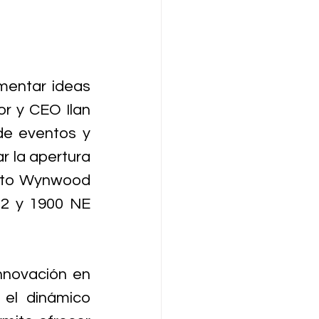
mentar ideas 
r y CEO Ilan 
de eventos y 
 la apertura 
rito Wynwood 
2 y 1900 NE 
nnovación en 
el dinámico 