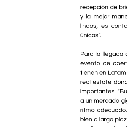
recepción de brie
y la mejor mane
lindos, es cont
únicas”.
Para la llegada 
evento de apert
tienen en Latam 
real estate dond
importantes. “B
a un mercado gig
ritmo adecuado
bien a largo pla