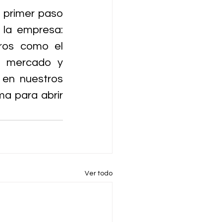
 primer paso 
 la empresa: 
os como el 
e mercado y 
en nuestros 
a para abrir 
Ver todo