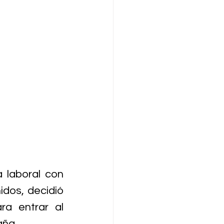
laboral con 
dos, decidió 
a entrar al 
aña.