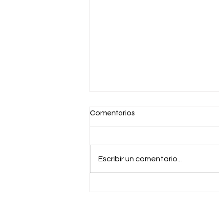
Comentarios
Escribir un comentario...
Pomelo levanta US$ 55
millones en una ronda Serie C y
acelera la modernización de la