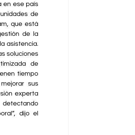
 en ese país 
unidades de 
m, que está 
estión de la 
a asistencia. 
s soluciones 
timizada de 
ienen tiempo 
mejorar sus 
sión experta 
 detectando 
l”, dijo el 