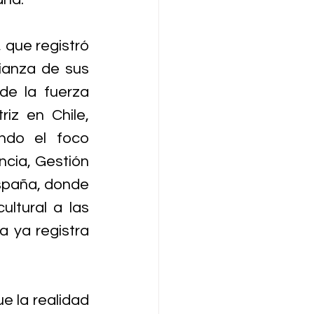
que registró 
ianza de sus 
de la fuerza 
iz en Chile, 
ndo el foco 
cia, Gestión 
spaña, donde 
ltural a las 
 ya registra 
 la realidad 