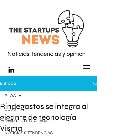
Noticias, tendencias y opinión
Entrada
BLOG
Rindegastos se integra al
BLOG
gigante de tecnología
STARTUP DESTACADA
Visma
NOTICIAS & TENDENCIAS