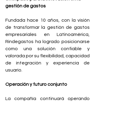
gestión de gastos
Fundada hace 10 años, con la visión 
de transformar la gestión de gastos 
empresariales en Latinoamérica, 
Rindegastos ha logrado posicionarse 
como una solución confiable y 
valorada por su flexibilidad, capacidad 
de integración y experiencia de 
usuario.
Operación y futuro conjunto
La compañía continuará operando 
bajo su marca actual, con su equipo 
de liderazgo al frente, manteniendo el 
foco en la calidad, innovación y 
cercanía con sus clientes. La 