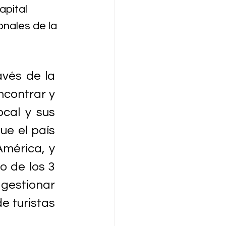
apital 
onales de la 
.
avés de la 
ncontrar y 
cal y sus 
e el país 
mérica, y 
o de los 3 
gestionar 
 turistas 