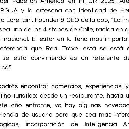
del Pabellón América en FITUR 2025: 
Are
GUA y la artesana con identidad de Here
a Lorenzini, Founder & CEO de la app, “La im
sea uno de los 4 stands de Chile, radica en 
l nacional. El estar en la feria más 
importa
referencia que Real Travel está se está e
 se está convirtiendo es un referente de
ica”. 
odrás encontrar comercios, experiencias, y 
ino turístico: desde un restaurante, hasta u
ste año entrante, ya hay algunas novedad
riencia de usuario para que sea más intera
gicas, incorporación de Inteligencia Arti