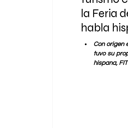
la Feria 
habla hi
Con origen e
tuvo su pro
hispana, FI