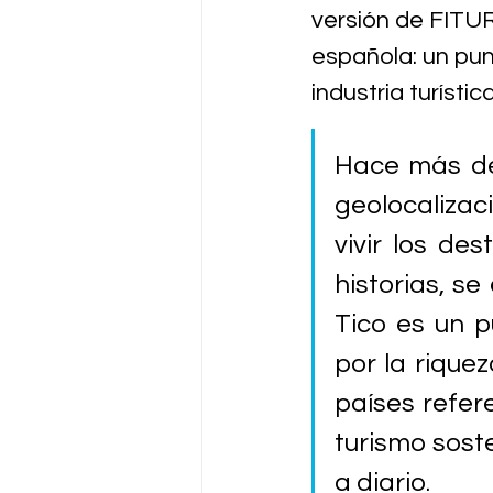
versión de FITUR.
e
spañola
: un pu
industria turísti
Hace más de
geolocalizaci
vivir los des
historias, se
Tico es un p
por la riquez
países refer
turismo soste
a diario.