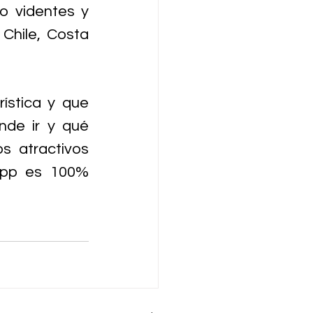
o videntes y 
Chile, Costa 
ística y que 
de ir y qué 
s atractivos 
 App es 100% 