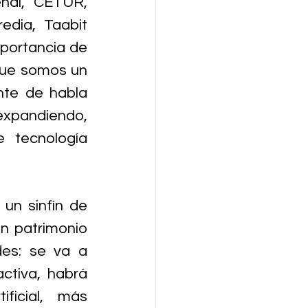
nal, CETUR, 
dia, Taabit 
portancia de 
que somos un 
nte de habla 
xpandiendo, 
 tecnología 
un sinfín de 
n patrimonio 
es: se va a 
ctiva, habrá 
ficial, más 