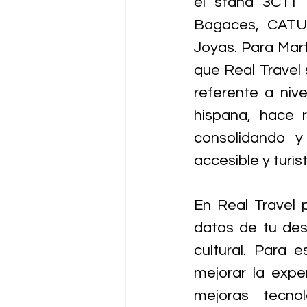
el stand 3C11 
Bagaces, CATUR
Joyas. Para Mart
que Real Travel 
referente a nive
hispana, hace 
consolidando y
accesible y turíst
En Real Travel p
datos de tu dest
cultural. Para e
mejorar la expe
mejoras tecnoló