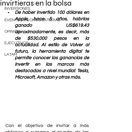
invirtieras en la bolsa
INVERSIONES
De haber invertido 100 dólares en 
Apple, hace 5 años, habrías 
EVENTOS & CONVOCATORIAS
ganado US$619.43 
OPINIÓN
aproximadamente, es decir, más 
de $530.000 pesos en la 
EJECUTIVOS
actualidad. Al estilo de Volver al 
futuro, la herramienta digital te 
LATAM
permite conocer las ganancias de 
invertir en las marcas más 
destacadas a nivel mundial: Tesla, 
Microsoft, Amazon y otras más.
Con el objetivo de invitar a más 