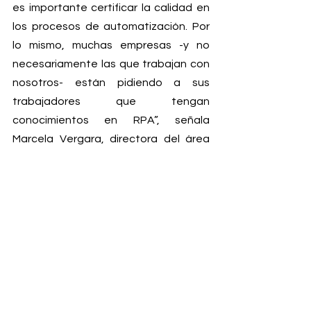
es importante certificar la calidad en 
los procesos de automatización. Por 
lo mismo, muchas empresas -y no 
necesariamente las que trabajan con 
nosotros- están pidiendo a sus 
trabajadores que tengan 
conocimientos en RPA”, señala 
Marcela Vergara, directora del área 
académica de la startup.
Según explica, hay tres niveles 
disponibles. “El primer nivel es 
introductorio. Permite programar 
robots para procesos simples, como 
buscar información en páginas web, 
mail y Excel. Los niveles 2 y 3 son más 
especializados y entregan 