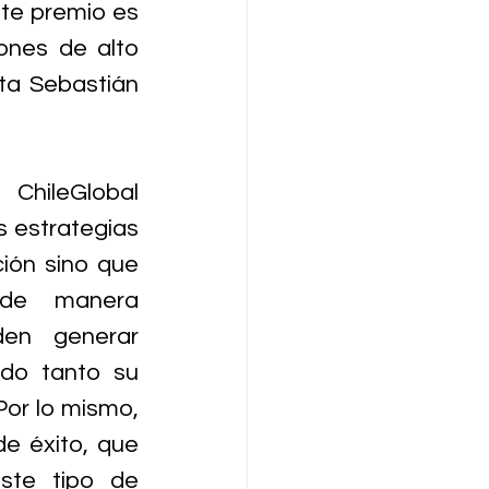
te premio es 
ones de alto 
ta Sebastián 
ChileGlobal 
s estrategias 
ión sino que 
de manera 
en generar 
do tanto su 
or lo mismo, 
e éxito, que 
ste tipo de 