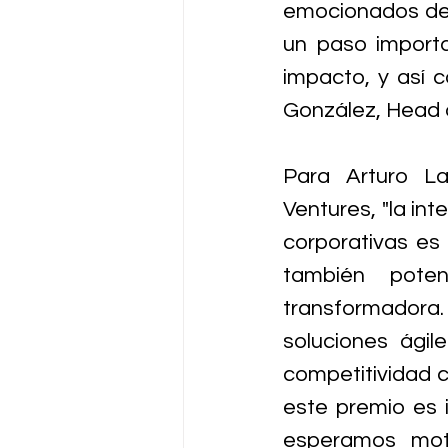
emocionados de s
un paso importan
impacto, y así c
González, Head 
Para Arturo La
Ventures, "la in
corporativas es 
también pote
transformador
soluciones ágil
competitividad c
este premio es i
esperamos moti