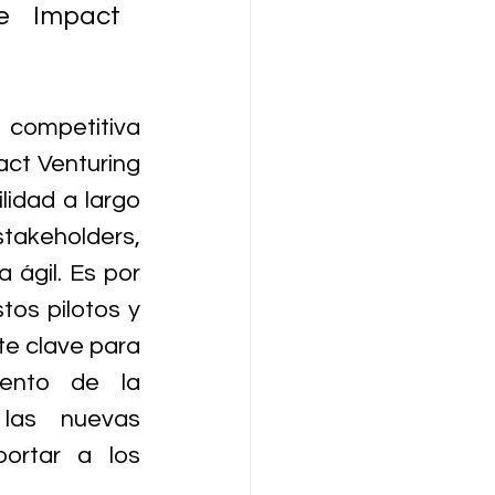
e Impact 
 competitiva 
ct Venturing 
lidad a largo 
akeholders, 
ágil. Es por 
os pilotos y 
e clave para 
ento de la 
las nuevas 
ortar a los 
.