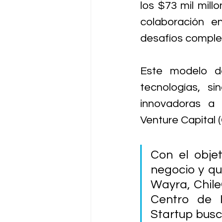
los $73 mil mill
colaboración e
desafíos complej
Este modelo d
tecnologías, s
innovadoras a
Venture Capital (
Con el obje
negocio y qu
Wayra, Chile
Centro de I
Startup busc