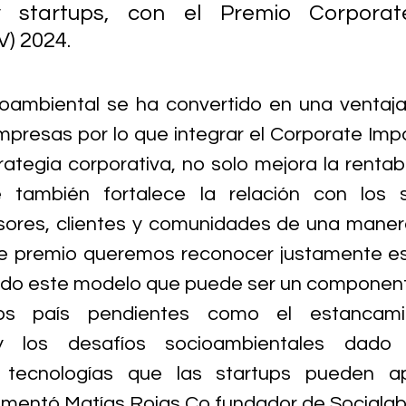
 startups, con el Premio Corporat
V) 2024.
ioambiental se ha convertido en una ventaja
mpresas por lo que integrar el Corporate Impa
rategia corporativa, no solo mejora la rentabi
 también fortalece la relación con los st
sores, clientes y comunidades de una manera 
te premio queremos reconocer justamente est
ndo este modelo que puede ser un component
íos país pendientes como el estancami
 y los desafíos socioambientales dado 
 tecnologías que las startups pueden ap
omentó Matías Rojas Co fundador de Socialab