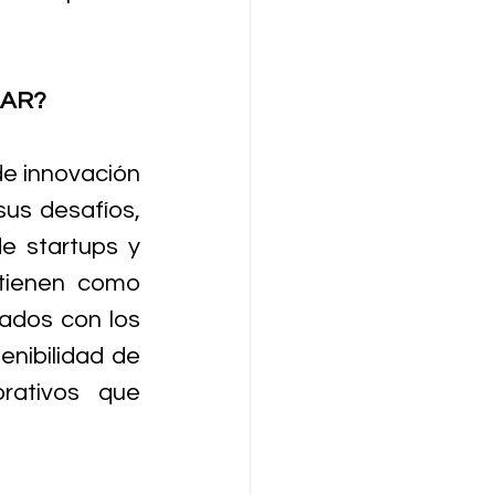
LAR?
e innovación 
us desafíos, 
 startups y 
tienen como 
ados con los 
nibilidad de 
ativos que 