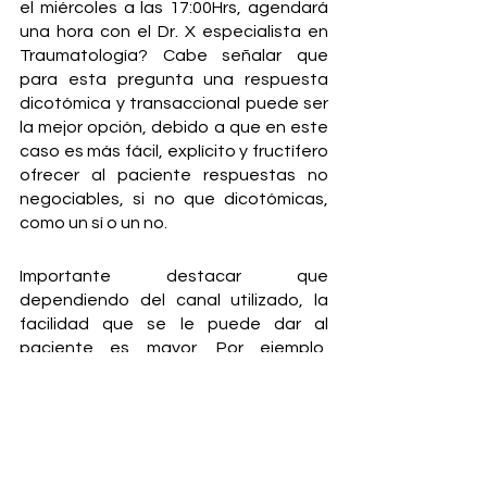
el miércoles a las 17:00Hrs, agendará 
una hora con el Dr. X especialista en 
Traumatología? Cabe señalar que 
para esta pregunta una respuesta 
dicotómica y transaccional puede ser 
la mejor opción, debido a que en este 
caso es más fácil, explícito y fructífero 
ofrecer al paciente respuestas no 
negociables, si no que dicotómicas, 
como un sí o un no. 
Importante destacar que 
dependiendo del canal utilizado, la 
facilidad que se le puede dar al 
paciente es mayor. Por ejemplo, 
WhatsApp permite el uso de botones 
para este tipo de transacciones, lo 
que le da una mejor experiencia al 
paciente. 