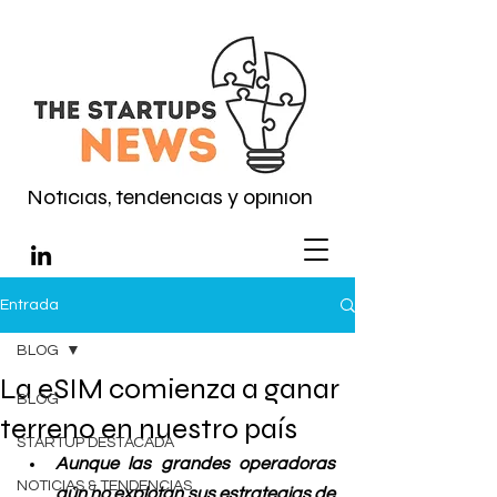
Noticias, tendencias y opinión
Entrada
BLOG
La eSIM comienza a ganar
BLOG
terreno en nuestro país
STARTUP DESTACADA
Aunque las grandes operadoras 
NOTICIAS & TENDENCIAS
aún no explotan sus estrategias de 