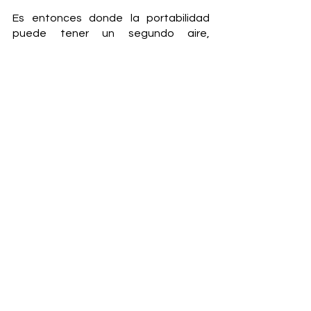
Es entonces donde la portabilidad 
puede tener un segundo aire, 
exigiendo a los operadores 
infraestructuras digitales y servicios 
estables, diversos, escalables y con 
alta disponibilidad.
“Las portabilidades serán más 
sencillas, ya que bastará con 
descargar el perfil del operador 
mediante código QR, sin necesidad 
de esperar a recibir la SIM física”, 
concluye Mena. 
La fuerza de la eSIM tomará tiempo, 
sobre todo considerando que una de 
las principales restricciones es que 
funciona y alcanza su potencia en 
celulares de alta gama. Pese a ello, se 