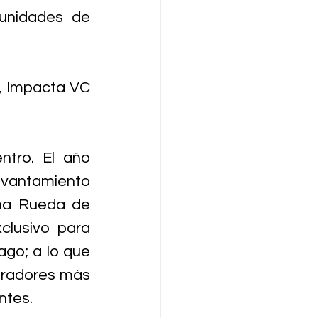
unidades de 
, Impacta VC 
tro. El año 
evantamiento 
una Rueda de 
lusivo para 
go; a lo que 
oradores más 
ntes.