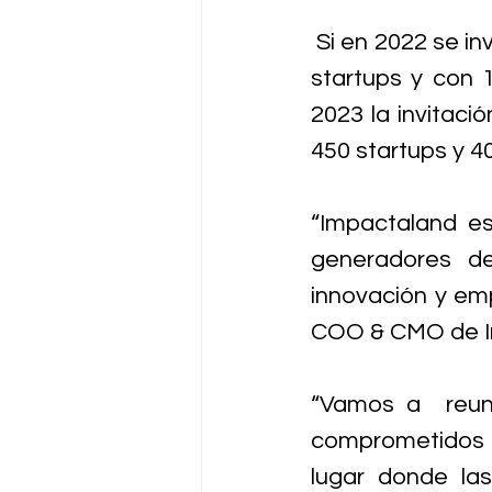
 Si en 2022 se i
startups y con 
2023 la invitaci
450 startups y 4
“Impactaland e
generadores de
innovación y emp
COO & CMO de I
“Vamos a  reuni
comprometidos c
lugar donde las