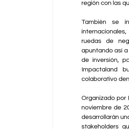
región con las q
También se inv
internacionales,
ruedas de nego
apuntando así a 
de inversión, p
Impactaland bu
colaborativo de
Organizado por I
noviembre de 202
desarrollarán una
stakeholders qu