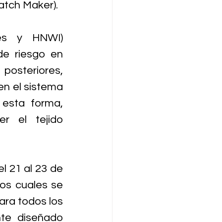
atch Maker).
es y HNWI) 
de riesgo en 
steriores, 
n el sistema 
esta forma, 
r el tejido 
 21 al 23 de 
os cuales se 
ara todos los 
te diseñado 