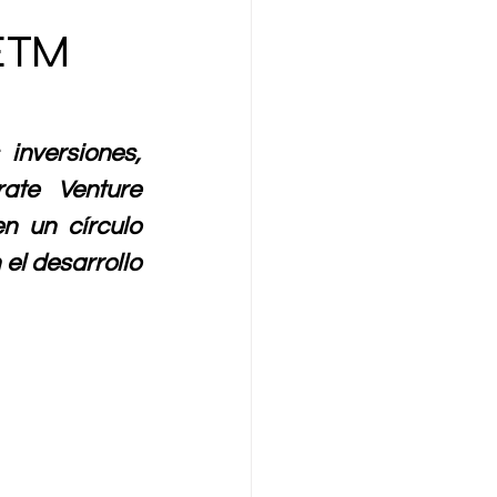
 ETM
nversiones, 
ate Venture 
n un círculo 
l desarrollo 