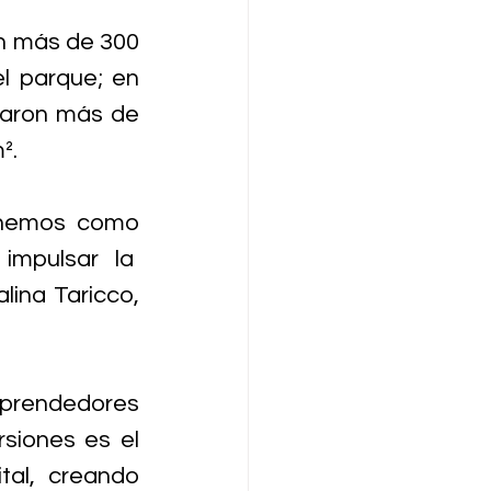
n más de 300 
l parque; en 
laron más de 
².
enemos como 
mpulsar la  
ina Taricco, 
prendedores 
siones es el 
al, creando 