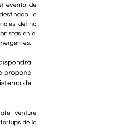
l evento de 
destinado a 
nales del no 
onistas en el 
emergentes.
dispondrá 
e propone 
istema de 
ate Venture 
artups de la 