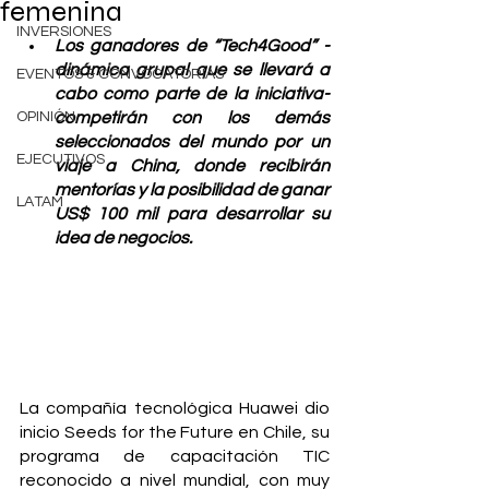
femenina
INVERSIONES
Los ganadores de “Tech4Good” -
dinámica grupal que se llevará a 
EVENTOS & CONVOCATORIAS
cabo como parte de la iniciativa- 
OPINIÓN
competirán con los demás 
seleccionados del mundo por un 
EJECUTIVOS
viaje a China, donde recibirán 
mentorías y la posibilidad de ganar 
LATAM
US$ 100 mil para desarrollar su 
idea de negocios.
La compañía tecnológica Huawei dio 
inicio Seeds for the Future en Chile, su 
programa de capacitación TIC 
reconocido a nivel mundial, con muy 