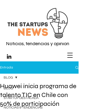
Noticias, tendencias y opinión
Entrada
BLOG
Huawei inicia programa de
BLOG
talento TIC en Chile con
STARTUP DESTACADA
50% de participación
NOTICIAS & TENDENCIAS