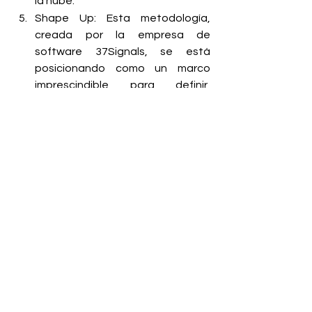
la nube.
Shape Up: Esta metodología, 
creada por la empresa de 
software 37Signals, se está 
posicionando como un marco 
imprescindible para definir, 
diseñar y construir productos 
tecnológicos. Su enfoque permite 
a los equipos de producto 
trabajar en fases de desarrollo y 
descanso, lo que fomenta la 
productividad y la agilidad en la 
entrega de soluciones. 
Desde Ingenia se destaca que estas 
cinco tendencias son solo algunas de 
las principales y que existen otras 
tecnologías en diferentes niveles de 
avance. Entre ellas se incluyen 
Plataformas de Ingeniería, Inteligencia 