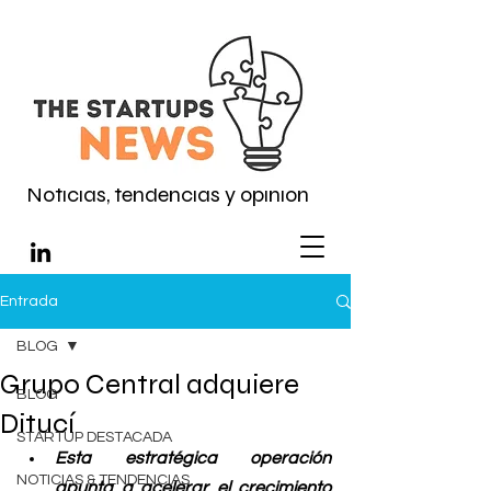
Noticias, tendencias y opinión
Entrada
BLOG
Grupo Central adquiere
BLOG
Ditucí
STARTUP DESTACADA
Esta estratégica operación 
NOTICIAS & TENDENCIAS
apunta a acelerar el crecimiento 