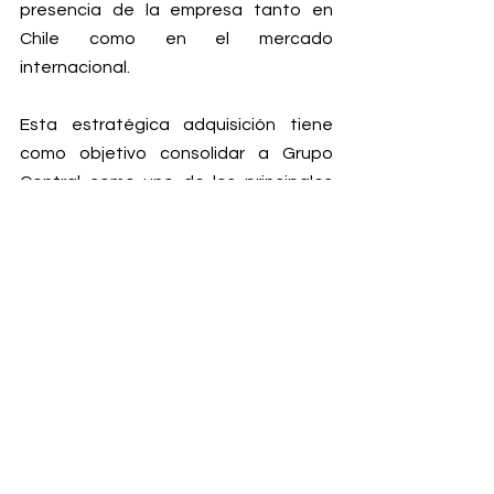
presencia de la empresa tanto en 
Chile como en el mercado 
internacional.
Esta estratégica adquisición tiene 
como objetivo consolidar a Grupo 
Central como uno de los principales 
actores del mercado, fortaleciendo su 
liderazgo y garantizando su 
proyección a largo plazo en la 
construcción del ecosistema de food 
delivery y e-commerce en 
Latinoamérica.
Ver todo
Entradas recientes