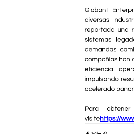
Globant Enterpr
diversas indust
reportado una 
sistemas legad
demandas cambi
compañías han a
eficiencia ope
impulsando resu
acelerado panor
Para obtener
visite
https://
www.