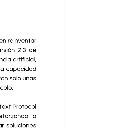
n reinventar 
los negocios a través de la tecnología, presentó hoy la versión 2.3 de 
ia artificial, 
 la capacidad 
 tan solo unas 
colo.
ext Protocol 
forzando la 
r soluciones 