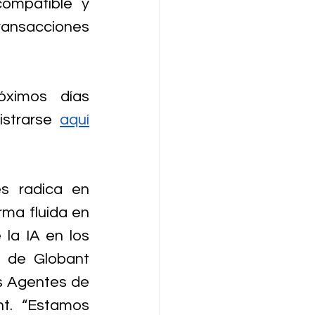
ompatible y 
ansacciones 
La versión 2.3 de GEAI estará disponible en los próximos días 
strarse 
aquí
s radica en 
ma fluida en 
la IA en los 
3 de Globant 
s Agentes de 
t. “Estamos 