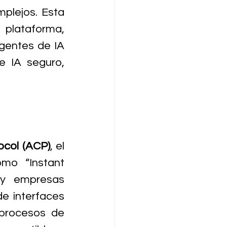
plejos. Esta 
 plataforma, 
gentes de IA 
 IA seguro, 
col (ACP)
, el 
o “Instant 
y empresas 
 interfaces 
procesos de 