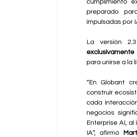
cumplimiento e
preparado para
impulsadas por I
exclusivamente 
para unirse a la 
“En Globant cr
construir ecosis
cada interacción
negocios signif
Enterprise AI, a
IA”, afirmó 
Mar