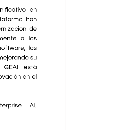
ficativo en 
ataforma han 
nización de 
mente a las 
ftware, las 
mejorando su 
 GEAI está 
vación en el 
prise AI, 