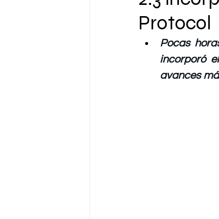
Protocol
Pocas horas
incorporó e
avances más