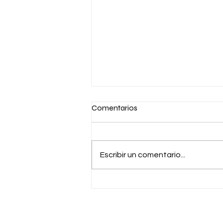
Comentarios
Escribir un comentario...
Pomelo levanta US$ 55
millones en una ronda Serie C y
acelera la modernización de la
infraestructura financiera en