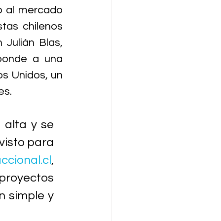
o al mercado 
tas chilenos 
 Julián Blas, 
onde a una 
s Unidos, un 
es.
alta y se 
isto para 
ccional.cl
, 
proyectos 
 simple y 