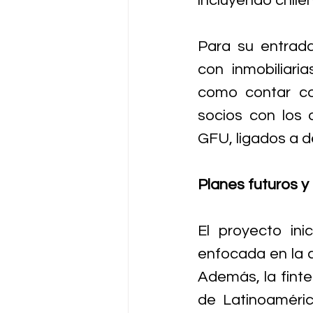
incluyendo chile
Para su entrad
con inmobiliari
como contar co
socios con los
GFU, ligados a d
Planes futuros y 
El proyecto ini
enfocada en la c
Además, la finte
de Latinoaméri