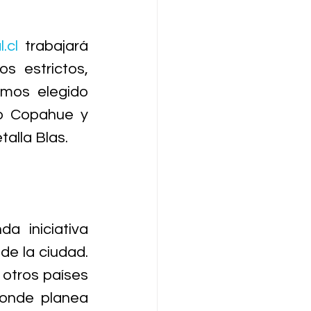
.cl
 trabajará 
s estrictos, 
mos elegido 
o Copahue y 
talla Blas.
 iniciativa 
e la ciudad. 
otros países 
onde planea 