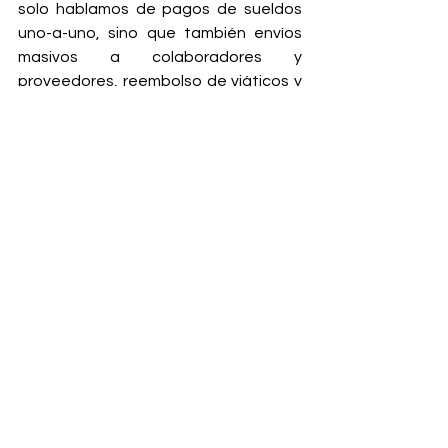
solo hablamos de pagos de sueldos 
uno-a-uno, sino que también envíos 
masivos a colaboradores y 
proveedores, reembolso de viáticos y 
el uso de dólares digitales”, afirma 
Zambrano.
A la fecha, la startup nacida en Chile 
cuenta con más de 110 mil usuarios en 
toda Latinoamérica, con operaciones 
en Chile, Colombia y Argentina. 
Además, de ese grupo más de seis mil 
son empresas, lo que da cuenta de 
que las compañías y emprendimientos 
van confiando progresivamente en 
startups fintech para encargarse de 
los procesos comerciales.