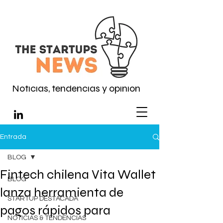
Noticias, tendencias y opinión
Entrada
BLOG
Fintech chilena Vita Wallet
BLOG
lanza herramienta de
STARTUP DESTACADA
pagos rápidos para
NOTICIAS & TENDENCIAS