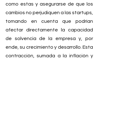
como estas y asegurarse de que los 
cambios no perjudiquen a las startups, 
tomando en cuenta que podrían 
afectar directamente la capacidad 
de solvencia de la empresa y, por 
ende, su crecimiento y desarrollo. Esta 
contracción, sumada a la inflación y 
los cambios en el mercado laboral, 
puede generar incertidumbre y 
volatilidad en el entorno empresarial. 
Al evaluar y anticipar los riesgos 
asociados con el contexto, las 
startups pueden tomar medidas 
preventivas y buscar más 
oportunidades de crecimiento en un 