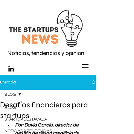
Noticias, tendencias y opinión
Entrada
BLOG
Desafíos financieros para
BLOG
startups
STARTUP DESTACADA
Por: David García, director de 
NOTICIAS & TENDENCIAS
gestión de riesgo crediticio de 