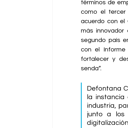
términos de emp
como el tercer
acuerdo con el 
más innovador d
segundo país en
con el Informe
fortalecer y de
senda”.
Defontana Co
la instancia
industria, p
junto a los
digitalizació