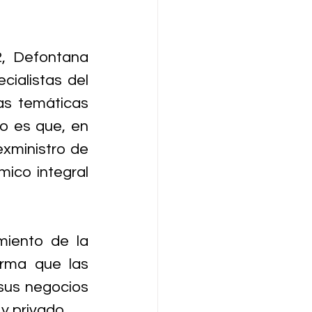
2, Defontana 
ialistas del 
s temáticas 
o es que, en 
xministro de 
ico integral 
iento de la 
rma que las 
sus negocios 
y privado. 