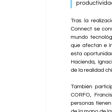
productivida
Tras la realiza
Connect se cons
mundo tecnológ
que afectan e im
esta oportunidad
Hacienda, Ignaci
de la realidad ch
También partici
CORFO, Francis
personas tienen 
de la mano de la