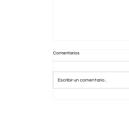
Comentarios
Escribir un comentario...
Cómo combatir las
alucinaciones de la IA (que son
cada vez menos)