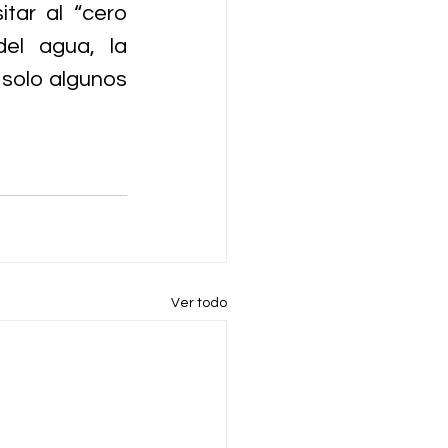
ar al “cero 
el agua, la 
solo algunos 
Ver todo