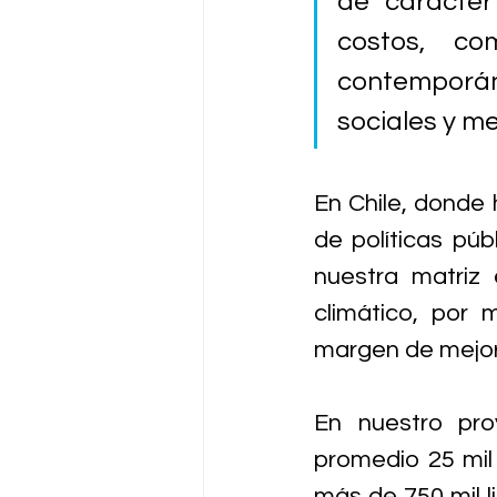
de carácter
costos, co
contemporáne
sociales y m
En Chile, donde 
de políticas públ
nuestra matriz 
climático, por 
margen de mejora
En nuestro pro
promedio 25 mil
más de 750 mil l