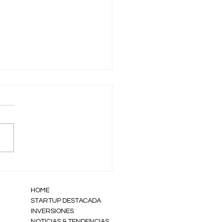
alor de emprender cuando
 parece cuesta arriba
HOME
STARTUP DESTACADA
INVERSIONES
NOTICIAS & TENDENCIAS