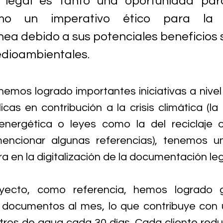
 legal es tanto una oportunidad para
mo un imperativo ético para la s
a debido a sus potenciales beneficios sa
edioambientales. 
hemos logrado importantes iniciativas a nivel 
icas en contribución a la crisis climática (la
energética o leyes como la del reciclaje 
mencionar algunas referencias), tenemos un
 en la digitalización de la documentación lega
yecto, como referencia, hemos logrado g
 documentos al mes, lo que contribuye con 
itros de agua cada 30 días. Cada cliente redu