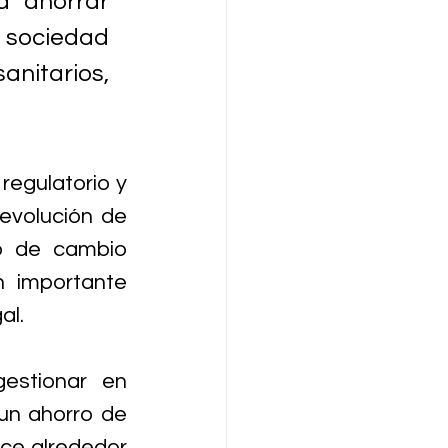
 ahorrar 
ociedad 
nitarios, 
regulatorio y 
 evolución de 
o de cambio 
 importante 
l. 
estionar en 
un ahorro de 
ce alrededor 