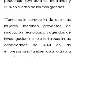
pequeñas, 60% para las medianas y 
50% en el caso de las más grandes.
“Tenemos la convicción de que más 
mujeres liderando proyectos de 
innovación tecnológica y agendas de 
investigación, no solo fortalecerán las 
capacidades de I+D+i en las 
empresas, sino también aportarán a la 
transformación de nuestra economía 
y diversificación de la matriz 
productiva, en el marco de un 
desarrollo cada vez más sostenible e 
inclusivo”, añadió Jocelyn Olivari.
En términos generales, para ambos 
instrumentos, podrán postular 