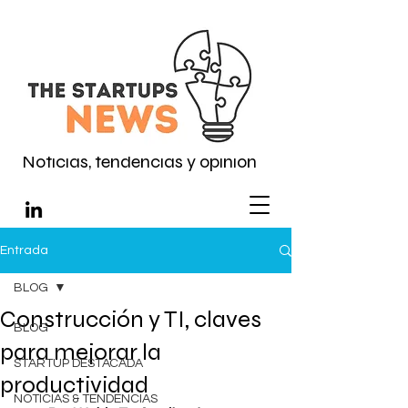
Noticias, tendencias y opinión
Entrada
BLOG
Construcción y TI, claves
BLOG
para mejorar la
STARTUP DESTACADA
productividad
NOTICIAS & TENDENCIAS