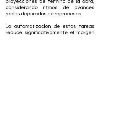
proyecciones de término de la obra, 
considerando ritmos de avances 
reales depurados de reprocesos. 
La automatización de estas tareas 
reduce significativamente el margen 
de error y facilita la toma de 
decisiones en cada etapa del 
proyecto, optimizando los recursos y 
minimizando los costos y plazos, lo 
cual redunda en una mejor y más 
óptima productividad.
www.focoenobra.cl
Ver todo
Entradas recientes