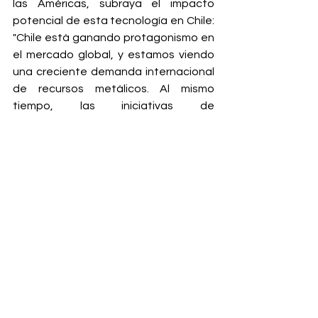
las Américas, subraya el impacto 
potencial de esta tecnología en Chile: 
"Chile está ganando protagonismo en 
el mercado global, y estamos viendo 
una creciente demanda internacional 
de recursos metálicos. Al mismo 
tiempo, las iniciativas de 
sostenibilidad están siendo cada vez 
más exigidas en todo el mundo".
Finalmente, Phillips, destaca que 
"América Latina tiene una ventaja 
única al poder adoptar la 
transformación digital para poder 
alcanzar el potencial de su mercado. 
Estoy viendo a la región dar grandes 
pasos en eficiencia, producción y 
gestión empresarial, de manera 
inteligente y efectiva. Con 
CONNECT
, 