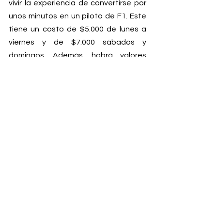
vivir la experiencia de convertirse por 
unos minutos en un piloto de F1. Este 
tiene un costo de $5.000 de lunes a 
viernes y de $7.0
00 sábados y 
domingos. Además, habrá valores 
preferenciales para los socios que se 
inscriban.
Durante este año también abrió el 
Museo del deportista nacional 
Francisco “Chaleco” López, 
denominado “El Living del Chaleco”, un 
espacio de 300 m2 cuadrado -ubicado 
en el piso -2 del centro comercial 
enfocado en el deporte, entretención 
y esparcimiento-, que cuenta con 
sectores que incorporan diversas 