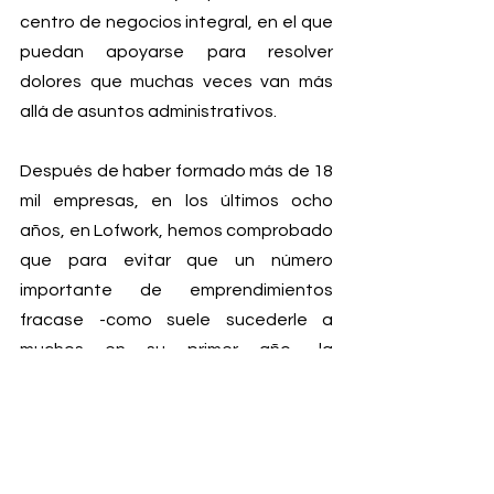
centro de negocios integral, en el que 
puedan apoyarse para resolver 
dolores que muchas veces van más 
allá de asuntos administrativos.
Después de haber formado más de 18 
mil empresas, en los últimos ocho 
años, en Lofwork, hemos comprobado 
que para evitar que un número 
importante de emprendimientos 
fracase -como suele sucederle a 
muchos en su primer año- la 
capacitación debe ser una constante.
Éste es, precisamente, el espíritu que 
compartimos con todos los actores 