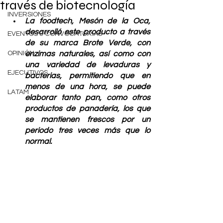
través de biotecnología
INVERSIONES
La foodtech, Mesón de la Oca, 
desarrolló este producto a través 
EVENTOS & CONVOCATORIAS
de su marca Brote Verde, con 
OPINIÓN
enzimas naturales, así como con 
una variedad de levaduras y 
EJECUTIVOS
bacterias, permitiendo que en 
menos de una hora, se puede 
LATAM
elaborar tanto pan, como otros 
productos de panadería, los que 
se mantienen frescos por un 
periodo tres veces más que lo 
normal.