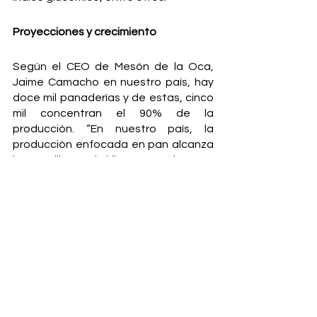
Proyecciones y crecimiento
Según el CEO de Mesón de la Oca, 
Jaime Camacho en nuestro país, hay 
doce mil panaderías y de estas, cinco 
mil concentran el 90% de la 
producción. “En nuestro país, la 
producción enfocada en pan alcanza 
los 90 millones de kilos mensuales. Con 
esta masa madre -que creemos  
entrega importantes beneficios y al 
mismo tiempo permite mantener los 
costos de producción masiva-, 
apuntamos en una primera etapa 
alcanzar una venta del 1% del 
mercado nacional lo que equivale a 
ventas por USD$ 326.000 mensuales, 
para el segundo año esperamos 
alcanzar el 2% del mercado nacional y 