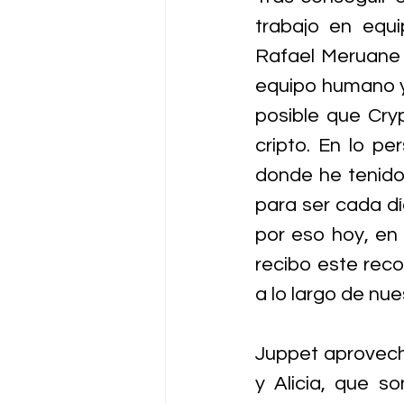
trabajo en equi
Rafael Meruane 
equipo humano y
posible que Cry
cripto. En lo p
donde he tenido 
para ser cada dí
por eso hoy, en 
recibo este reco
a lo largo de nue
Juppet aprovechó
y Alicia, que so