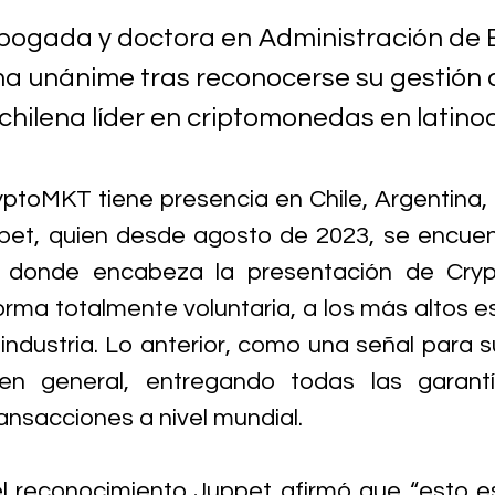
abogada y doctora en Administración de 
a unánime tras reconocerse su gestión
 chilena líder en criptomonedas en latino
toMKT tiene presencia en Chile, Argentina, Br
pet, quien desde agosto de 2023, se encuen
ís donde encabeza la presentación de Cry
rma totalmente voluntaria, a los más altos e
 industria. Lo anterior, como una señal para s
en general, entregando todas las garantí
ansacciones a nivel mundial.
l reconocimiento Juppet afirmó que “esto es