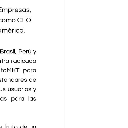
Empresas, 
 como CEO 
américa. 
asil, Perú y 
tra radicada 
ptoMKT para 
stándares de 
us usuarios y 
as para las 
 fruto de un 