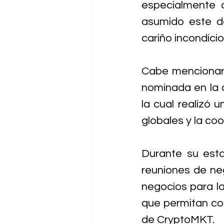
especialmente 
asumido este de
cariño incondicion
Cabe mencionar 
nominada en la c
la cual realizó 
globales y la coo
Durante su esta
reuniones de neg
negocios para la
que permitan con
de CryptoMKT. 