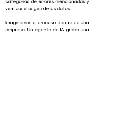
categorías de errores mencionadas y 
verificar el origen de los datos.
Imaginemos el proceso dentro de una 
empresa. Un agente de IA graba una 
entrevista de un cliente con sus 
requerimientos. Luego, es capaz de 
realizar un story map, desarrollar un 
software, presentar un MVP y realizar 
las pruebas. Todo ese proceso, que 
antes llevaba semanas, ahora se 
hace en horas. Sin embargo, la última 
palabra corresponde a una persona. 
Porque, por ejemplo, si en alguna de 
las etapas ha alucinado o los datos 
recolectados han sido insuficientes, 
alguien tiene que ser el garante de 
calidad. 