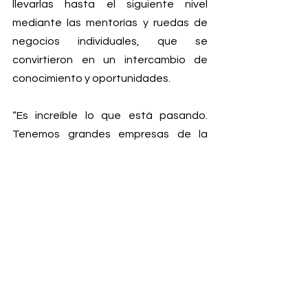
llevarlas hasta el siguiente nivel 
mediante las mentorías y ruedas de 
negocios individuales, que se 
convirtieron en un intercambio de 
conocimiento y oportunidades.
“Es increíble lo que está pasando. 
Tenemos grandes empresas de la 
región que están dispuestas a 
compartir su experiencia, abrir su 
planta y vincularse con empresas 
locales. Por otro lado, están esos 
emprendedores en tecnología, que 
desde Biobío están piloteando y 
creciendo, representando la región en 
el mundo entero”, señaló durante el 
evento el gerente de Endeavor Biobío, 